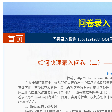
问卷录入
首页
问卷录入咨询:13671291988 QQ1号: 
如何快速录入问卷（二）——如何
问
转载于http://hi.baidu.com/ethant
在临床科研观察中，通常我们先要作出一个详尽的病例观察
其数字化，方便保存和管理，最后再将这些数据进行统计学处理
床工作的医生来说主要存在几个问题：1.没有数据库的基础知识，
卷录入软件Epidata具有简单、好用、实用的特点，极其方便临
epidata知识。
1．Epidata的基础知识
EpiData主要用于数据输入。它可以将我们在临床观察之