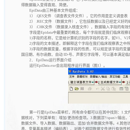
得数据输入变得直观、简便。
EpiData由三种基本文件组成：
1） .QES文件 （调查表文件文件），它的作用是定义调查
2） .REC文件 （数据文件），它包括数据以及已经定义好的
3） .CHK文件 （数据录入核查文件），数据输入字段的有
字段是Epidata中最重要的概念，每个字段就是我们临床观
1)字段的名称，它是给计算机识别的字段的名字，如V1、V2
2)字段的文本描述，即解释这个字段在我们临床观察表之中
3)字段的数据变量，根据字段的性质，可以规定该字段的变量
国日期、布尔函数、自动 ID-号、声索引字段等，可以基本满足
2．
EpiData运行界面介绍
运行EpiData.exe会出现程序运行界面（图1）。
第一行是EpiData菜单栏，所有命令都可以在其中找到：1
据核对，下列菜单有：增加/更改检查项。3.数据淙?/span>/
数据文件、导入数据、数据输出、追加/合并数据文件等。4.其
表、变量基本描述（编码表）、对两个相同数据文件进行有效性检